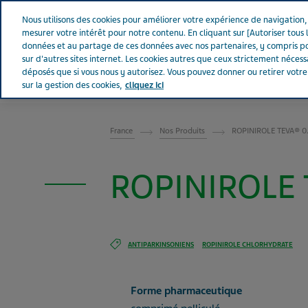
Aller sur Tevapharm
Nous utilisons des cookies pour améliorer votre expérience de navigation, a
mesurer votre intérêt pour notre contenu. En cliquant sur [Autoriser tous l
données et au partage de ces données avec nos partenaires, y compris po
sur d'autres sites internet. Les cookies autres que ceux strictement néces
déposés que si vous nous y autorisez. Vous pouvez donner ou retirer votr
sur la gestion des cookies,
cliquez ici
FRANCE
France
Nos Produits
ROPINIROLE TEVA® 0.
ROPINIROLE T
ANTIPARKINSONIENS
ROPINIROLE CHLORHYDRATE
Forme pharmaceutique