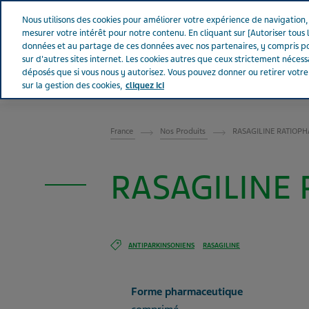
Aller sur Tevapharm
Nous utilisons des cookies pour améliorer votre expérience de navigation, a
mesurer votre intérêt pour notre contenu. En cliquant sur [Autoriser tous l
données et au partage de ces données avec nos partenaires, y compris po
sur d'autres sites internet. Les cookies autres que ceux strictement néces
déposés que si vous nous y autorisez. Vous pouvez donner ou retirer votr
sur la gestion des cookies,
cliquez ici
FRANCE
France
Nos Produits
RASAGILINE RATIOPH
RASAGILINE 
ANTIPARKINSONIENS
RASAGILINE
Forme pharmaceutique