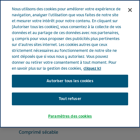
FRANCE
Menu
Nous utilisons des cookies pour améliorer votre expérience de
navigation, analyser l’utilisation que vous faites de notre site
et mesurer votre intérêt pour notre contenu. En cliquant sur
France
Nos Produits
RAMIPRIL TEVA SANTE® 2.5 mg (bte de
[Autoriser tous les cookies], vous consentez à la collecte de vos
données et au partage de ces données avec nos partenaires,
30)
y compris pour vous proposer des publicités plus pertinentes
sur d'autres sites internet. Les cookies autres que ceux
strictement nécessaires au fonctionnement de notre site ne
RAMIPRIL TEVA SANTE® 2.5
sont déposés que si vous nous y autorisez. Vous pouvez
donner ou retirer votre consentement à tout moment. Pour
mg (bte de 30)
en savoir plus sur la gestion des cookies,
cliquez ici
Autoriser tous les cookies
MÉDICAMENTS AGISSANT SUR LE SYSTÈME RÉNINE-ANGIOTENSINE
RAMIPRIL
Tout refuser
Paramètres des cookies
Forme pharmaceutique
Comprimé sécable