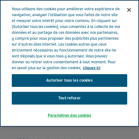
FRANCE
Menu
Nous utilisons des cookies pour améliorer votre expérience de
navigation, analyser l’utilisation que vous faites de notre site
et mesurer votre intérêt pour notre contenu. En cliquant sur
France
Nos Produits
PRAVASTATINE TEVA® 20 mg (bte de 28)
[Autoriser tous les cookies], vous consentez à la collecte de vos
données et au partage de ces données avec nos partenaires,
y compris pour vous proposer des publicités plus pertinentes
sur d'autres sites internet. Les cookies autres que ceux
PRAVASTATINE TEVA® 20
strictement nécessaires au fonctionnement de notre site ne
sont déposés que si vous nous y autorisez. Vous pouvez
mg (bte de 28)
donner ou retirer votre consentement à tout moment. Pour
en savoir plus sur la gestion des cookies,
cliquez ici
Autoriser tous les cookies
HYPOLIPIDÉMIANTS
PRAVASTATINE SODIQUE
Tout refuser
Forme pharmaceutique
Paramètres des cookies
comprimé