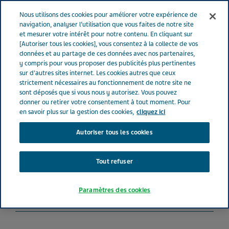
FRANCE
Menu
Nous utilisons des cookies pour améliorer votre expérience de
navigation, analyser l’utilisation que vous faites de notre site
et mesurer votre intérêt pour notre contenu. En cliquant sur
France
Nos Produits
PERINDOPRIL TOSILATE-INDAPAMIDE
[Autoriser tous les cookies], vous consentez à la collecte de vos
données et au partage de ces données avec nos partenaires,
TEVA® 10 mg-2.5 mg (bte de 30)
y compris pour vous proposer des publicités plus pertinentes
sur d'autres sites internet. Les cookies autres que ceux
strictement nécessaires au fonctionnement de notre site ne
PERINDOPRIL TOSILATE-
sont déposés que si vous nous y autorisez. Vous pouvez
donner ou retirer votre consentement à tout moment. Pour
INDAPAMIDE TEVA® 10 mg-
en savoir plus sur la gestion des cookies,
cliquez ici
Autoriser tous les cookies
2.5 mg (bte de 30)
Tout refuser
MÉDICAMENTS AGISSANT SUR LE SYSTÈME RÉNINE-ANGIOTENSINE
Paramètres des cookies
PERINDOPRIL TOSILATE, INDAPAMIDE