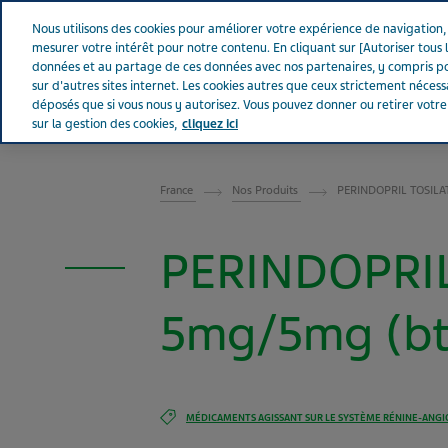
Aller sur Tevapharm
Nous utilisons des cookies pour améliorer votre expérience de navigation, a
mesurer votre intérêt pour notre contenu. En cliquant sur [Autoriser tous l
données et au partage de ces données avec nos partenaires, y compris po
sur d'autres sites internet. Les cookies autres que ceux strictement néces
déposés que si vous nous y autorisez. Vous pouvez donner ou retirer votr
sur la gestion des cookies,
cliquez ici
FRANCE
France
Nos Produits
PERINDOPRIL TOSILA
PERINDOPRI
5mg/5mg (bt
MÉDICAMENTS AGISSANT SUR LE SYSTÈME RÉNINE-ANGI