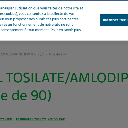
nalyser l’utilisation que vous faites de notre site et
es cookies], vous consentez à la collecte de vos
ur vous proposer des publicités plus pertinentes
Autoriser tous 
saires au fonctionnement de notre site ne sont
e consentement à tout moment. Pour en savoir plus
Notre entreprise
Votre santé
Notre engagement
TE/AMLODIPINE TEVA® 5mg/5mg (bte de 90)
L TOSILATE/AMLODIP
e de 90)
OTENSINE
PERINDOPRIL TOSILATE, AMLODIPINE