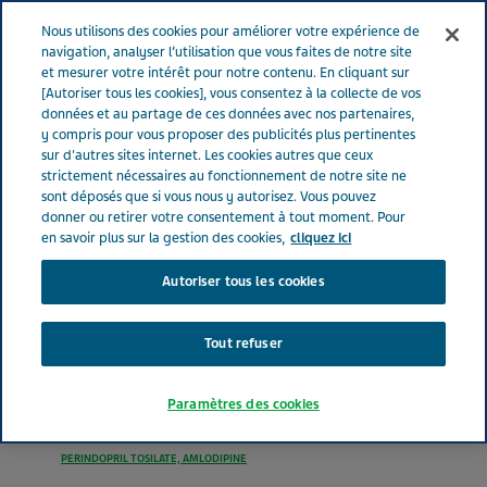
FRANCE
Menu
Nous utilisons des cookies pour améliorer votre expérience de
navigation, analyser l’utilisation que vous faites de notre site
et mesurer votre intérêt pour notre contenu. En cliquant sur
France
Nos Produits
PERINDOPRIL TOSILATE/AMLODIPINE
[Autoriser tous les cookies], vous consentez à la collecte de vos
données et au partage de ces données avec nos partenaires,
TEVA® 5mg/5mg (bte de 30)
y compris pour vous proposer des publicités plus pertinentes
sur d'autres sites internet. Les cookies autres que ceux
strictement nécessaires au fonctionnement de notre site ne
PERINDOPRIL
sont déposés que si vous nous y autorisez. Vous pouvez
donner ou retirer votre consentement à tout moment. Pour
TOSILATE/AMLODIPINE
en savoir plus sur la gestion des cookies,
cliquez ici
Autoriser tous les cookies
TEVA® 5mg/5mg (bte de
30)
Tout refuser
Paramètres des cookies
MÉDICAMENTS AGISSANT SUR LE SYSTÈME RÉNINE-ANGIOTENSINE
PERINDOPRIL TOSILATE, AMLODIPINE