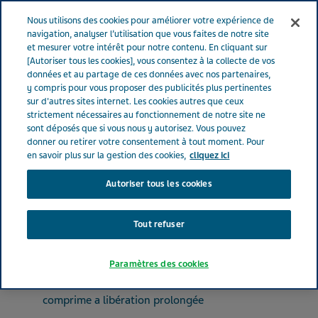
FRANCE
Menu
Nous utilisons des cookies pour améliorer votre expérience de
navigation, analyser l’utilisation que vous faites de notre site
et mesurer votre intérêt pour notre contenu. En cliquant sur
France
Nos Produits
NEVIRAPINE TEVA® LP 400 mg (bte de
[Autoriser tous les cookies], vous consentez à la collecte de vos
données et au partage de ces données avec nos partenaires,
30 x 1)
y compris pour vous proposer des publicités plus pertinentes
sur d'autres sites internet. Les cookies autres que ceux
strictement nécessaires au fonctionnement de notre site ne
NEVIRAPINE TEVA® LP 400
sont déposés que si vous nous y autorisez. Vous pouvez
donner ou retirer votre consentement à tout moment. Pour
mg (bte de 30 x 1)
en savoir plus sur la gestion des cookies,
cliquez ici
Autoriser tous les cookies
ANTIVIRAUX À USAGE SYSTÉMIQUE
NEVIRAPINE
Tout refuser
Paramètres des cookies
Forme pharmaceutique
comprime a libération prolongée