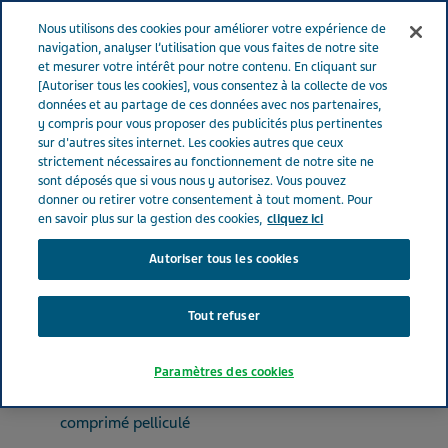
FRANCE
Menu
Nous utilisons des cookies pour améliorer votre expérience de
navigation, analyser l’utilisation que vous faites de notre site
et mesurer votre intérêt pour notre contenu. En cliquant sur
France
Nos Produits
METFORMINE TEVA® 1000 mg (bte de
[Autoriser tous les cookies], vous consentez à la collecte de vos
données et au partage de ces données avec nos partenaires,
30)
y compris pour vous proposer des publicités plus pertinentes
sur d'autres sites internet. Les cookies autres que ceux
strictement nécessaires au fonctionnement de notre site ne
METFORMINE TEVA® 1000
sont déposés que si vous nous y autorisez. Vous pouvez
donner ou retirer votre consentement à tout moment. Pour
mg (bte de 30)
en savoir plus sur la gestion des cookies,
cliquez ici
Autoriser tous les cookies
MÉDICAMENTS DU DIABÈTE
METFORMINE CHLORHYDRATE
Tout refuser
Paramètres des cookies
Forme pharmaceutique
comprimé pelliculé