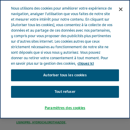
FRANCE
Menu
Nous utilisons des cookies pour améliorer votre expérience de
navigation, analyser l’utilisation que vous faites de notre site
et mesurer votre intérêt pour notre contenu. En cliquant sur
France
Nos Produits
LISINOPRIL HYDROCHLOROTHIAZIDE
[Autoriser tous les cookies], vous consentez à la collecte de vos
données et au partage de ces données avec nos partenaires,
TEVA® 20 mg-12.5 mg (bte de 90)
y compris pour vous proposer des publicités plus pertinentes
sur d'autres sites internet. Les cookies autres que ceux
strictement nécessaires au fonctionnement de notre site ne
LISINOPRIL
sont déposés que si vous nous y autorisez. Vous pouvez
donner ou retirer votre consentement à tout moment. Pour
HYDROCHLOROTHIAZIDE
en savoir plus sur la gestion des cookies,
cliquez ici
Autoriser tous les cookies
TEVA® 20 mg-12.5 mg (bte
de 90)
Tout refuser
Paramètres des cookies
MÉDICAMENTS AGISSANT SUR LE SYSTÈME RÉNINE-ANGIOTENSINE
LISINOPRIL, HYDROCHLOROTHIAZIDE,