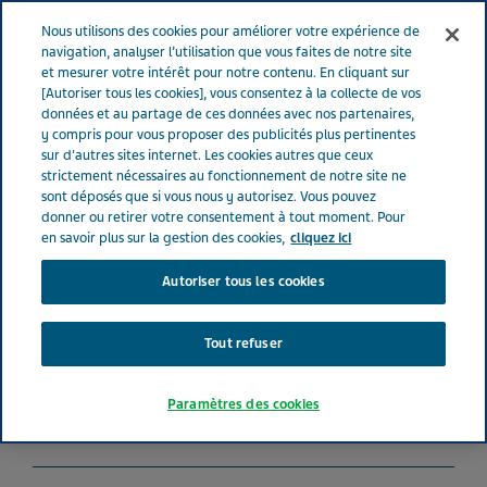
FRANCE
Menu
Nous utilisons des cookies pour améliorer votre expérience de
navigation, analyser l’utilisation que vous faites de notre site
et mesurer votre intérêt pour notre contenu. En cliquant sur
France
Nos Produits
LEVODOPA-CARBIDOPA-ENTACAPONE
[Autoriser tous les cookies], vous consentez à la collecte de vos
données et au partage de ces données avec nos partenaires,
TEVA® 50 mg-12.5 mg-200 mg (bte de 100)
y compris pour vous proposer des publicités plus pertinentes
sur d'autres sites internet. Les cookies autres que ceux
strictement nécessaires au fonctionnement de notre site ne
LEVODOPA-CARBIDOPA-
sont déposés que si vous nous y autorisez. Vous pouvez
donner ou retirer votre consentement à tout moment. Pour
ENTACAPONE TEVA® 50
en savoir plus sur la gestion des cookies,
cliquez ici
Autoriser tous les cookies
mg-12.5 mg-200 mg (bte
de 100)
Tout refuser
Paramètres des cookies
ANTIPARKINSONIENS
LEVODOPA, CARBIDOPA, ENTACAPONE