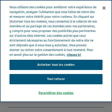
FRANCE
Menu
Nous utilisons des cookies pour améliorer votre expérience de
navigation, analyser l’utilisation que vous faites de notre site
et mesurer votre intérêt pour notre contenu. En cliquant sur
France
Nos Produits
LEVODOPA-CARBIDOPA-ENTACAPONE
[Autoriser tous les cookies], vous consentez à la collecte de vos
données et au partage de ces données avec nos partenaires,
TEVA® 125 mg-31.25 mg-200 mg (bte de 100)
y compris pour vous proposer des publicités plus pertinentes
sur d'autres sites internet. Les cookies autres que ceux
strictement nécessaires au fonctionnement de notre site ne
LEVODOPA-CARBIDOPA-
sont déposés que si vous nous y autorisez. Vous pouvez
donner ou retirer votre consentement à tout moment. Pour
ENTACAPONE TEVA® 125
en savoir plus sur la gestion des cookies,
cliquez ici
Autoriser tous les cookies
mg-31.25 mg-200 mg (bte
de 100)
Tout refuser
Paramètres des cookies
ANTIPARKINSONIENS
LEVODOPA, CARBIDOPA, ENTACAPONE