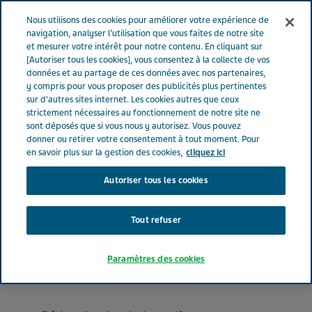
FRANCE
Menu
Nous utilisons des cookies pour améliorer votre expérience de
navigation, analyser l’utilisation que vous faites de notre site
et mesurer votre intérêt pour notre contenu. En cliquant sur
France
Nos Produits
LERCANIDIPINE TEVA® 10 mg (bte de 90)
[Autoriser tous les cookies], vous consentez à la collecte de vos
données et au partage de ces données avec nos partenaires,
y compris pour vous proposer des publicités plus pertinentes
sur d'autres sites internet. Les cookies autres que ceux
LERCANIDIPINE TEVA® 10
strictement nécessaires au fonctionnement de notre site ne
sont déposés que si vous nous y autorisez. Vous pouvez
mg (bte de 90)
donner ou retirer votre consentement à tout moment. Pour
en savoir plus sur la gestion des cookies,
cliquez ici
Autoriser tous les cookies
INHIBITEURS CALCIQUES
LERCANIDIPINE CHLORHYDRATE
Tout refuser
Forme pharmaceutique
Paramètres des cookies
comprimé pelliculé sécable