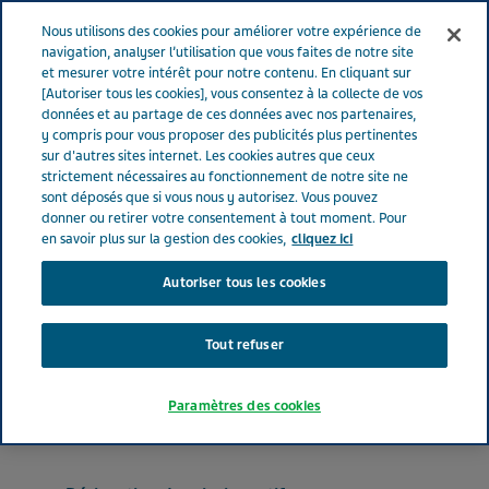
FRANCE
Menu
Nous utilisons des cookies pour améliorer votre expérience de
navigation, analyser l’utilisation que vous faites de notre site
et mesurer votre intérêt pour notre contenu. En cliquant sur
France
Nos Produits
LERCANIDIPINE TEVA® 10 mg (bte de 30)
[Autoriser tous les cookies], vous consentez à la collecte de vos
données et au partage de ces données avec nos partenaires,
y compris pour vous proposer des publicités plus pertinentes
sur d'autres sites internet. Les cookies autres que ceux
LERCANIDIPINE TEVA® 10
strictement nécessaires au fonctionnement de notre site ne
sont déposés que si vous nous y autorisez. Vous pouvez
mg (bte de 30)
donner ou retirer votre consentement à tout moment. Pour
en savoir plus sur la gestion des cookies,
cliquez ici
Autoriser tous les cookies
INHIBITEURS CALCIQUES
LERCANIDIPINE CHLORHYDRATE
Tout refuser
Forme pharmaceutique
Paramètres des cookies
comprimé pelliculé sécable