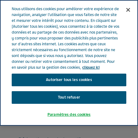
FRANCE
Menu
Nous utilisons des cookies pour améliorer votre expérience de
navigation, analyser l’utilisation que vous faites de notre site
et mesurer votre intérêt pour notre contenu. En cliquant sur
France
Nos Produits
LAMOTRIGINE TEVA® 5 mg (bte de 30)
[Autoriser tous les cookies], vous consentez à la collecte de vos
données et au partage de ces données avec nos partenaires,
y compris pour vous proposer des publicités plus pertinentes
sur d'autres sites internet. Les cookies autres que ceux
LAMOTRIGINE TEVA® 5 mg
strictement nécessaires au fonctionnement de notre site ne
sont déposés que si vous nous y autorisez. Vous pouvez
(bte de 30)
donner ou retirer votre consentement à tout moment. Pour
en savoir plus sur la gestion des cookies,
cliquez ici
Autoriser tous les cookies
ANTIÉPILEPTIQUES
LAMOTRIGINE
Tout refuser
Forme pharmaceutique
Paramètres des cookies
comprimé dispersible ou à croquer