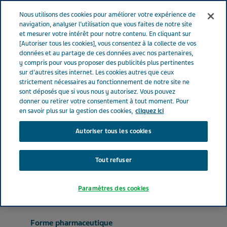
FRANCE
Menu
Nous utilisons des cookies pour améliorer votre expérience de
navigation, analyser l’utilisation que vous faites de notre site
et mesurer votre intérêt pour notre contenu. En cliquant sur
France
Nos Produits
LAMIVUDINE TEVA PHARMA BV® 150 mg
[Autoriser tous les cookies], vous consentez à la collecte de vos
données et au partage de ces données avec nos partenaires,
(bte de 60)
y compris pour vous proposer des publicités plus pertinentes
sur d'autres sites internet. Les cookies autres que ceux
strictement nécessaires au fonctionnement de notre site ne
LAMIVUDINE TEVA
sont déposés que si vous nous y autorisez. Vous pouvez
donner ou retirer votre consentement à tout moment. Pour
PHARMA BV® 150 mg (bte
en savoir plus sur la gestion des cookies,
cliquez ici
Autoriser tous les cookies
de 60)
Tout refuser
ANTIVIRAUX À USAGE SYSTÉMIQUE
LAMIVUDINE
Paramètres des cookies
Forme pharmaceutique