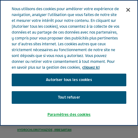
FRANCE
Menu
Nous utilisons des cookies pour améliorer votre expérience de
navigation, analyser l’utilisation que vous faites de notre site
et mesurer votre intérêt pour notre contenu. En cliquant sur
France
Nos Produits
IRBESARTAN HYDROCHLOROTHIAZIDE
[Autoriser tous les cookies], vous consentez à la collecte de vos
données et au partage de ces données avec nos partenaires,
TEVA® 300 mg-12.5 mg (bte de 90)
y compris pour vous proposer des publicités plus pertinentes
sur d'autres sites internet. Les cookies autres que ceux
strictement nécessaires au fonctionnement de notre site ne
IRBESARTAN
sont déposés que si vous nous y autorisez. Vous pouvez
donner ou retirer votre consentement à tout moment. Pour
HYDROCHLOROTHIAZIDE
en savoir plus sur la gestion des cookies,
cliquez ici
Autoriser tous les cookies
TEVA® 300 mg-12.5 mg
(bte de 90)
Tout refuser
Paramètres des cookies
MÉDICAMENTS AGISSANT SUR LE SYSTÈME RÉNINE-ANGIOTENSINE
HYDROCHLOROTHIAZIDE, IRBESARTAN