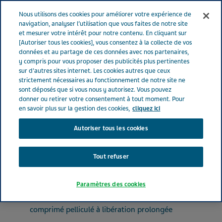
FRANCE
Menu
Nous utilisons des cookies pour améliorer votre expérience de
navigation, analyser l’utilisation que vous faites de notre site
et mesurer votre intérêt pour notre contenu. En cliquant sur
France
Nos Produits
INDAPAMIDE TEVA SANTE LP® 1.5 mg
[Autoriser tous les cookies], vous consentez à la collecte de vos
données et au partage de ces données avec nos partenaires,
(bte de 30)
y compris pour vous proposer des publicités plus pertinentes
sur d'autres sites internet. Les cookies autres que ceux
strictement nécessaires au fonctionnement de notre site ne
INDAPAMIDE TEVA SANTE
sont déposés que si vous nous y autorisez. Vous pouvez
donner ou retirer votre consentement à tout moment. Pour
LP® 1.5 mg (bte de 30)
en savoir plus sur la gestion des cookies,
cliquez ici
Autoriser tous les cookies
DIURÉTIQUES
INDAPAMIDE
Tout refuser
Paramètres des cookies
Forme pharmaceutique
comprimé pelliculé à libération prolongée