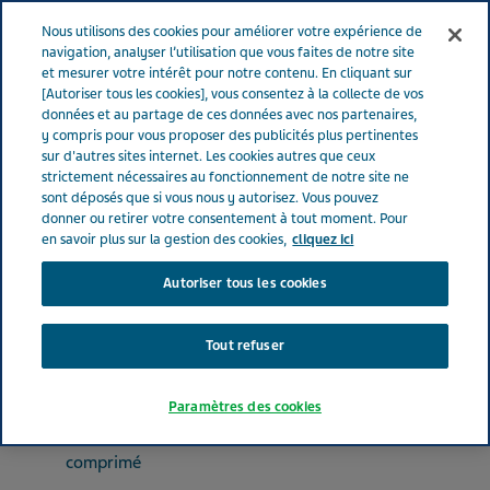
FRANCE
Menu
Nous utilisons des cookies pour améliorer votre expérience de
navigation, analyser l’utilisation que vous faites de notre site
et mesurer votre intérêt pour notre contenu. En cliquant sur
France
Nos Produits
GLIMEPIRIDE TEVA SANTE® 2 mg (bte de
[Autoriser tous les cookies], vous consentez à la collecte de vos
données et au partage de ces données avec nos partenaires,
90)
y compris pour vous proposer des publicités plus pertinentes
sur d'autres sites internet. Les cookies autres que ceux
strictement nécessaires au fonctionnement de notre site ne
GLIMEPIRIDE TEVA SANTE®
sont déposés que si vous nous y autorisez. Vous pouvez
donner ou retirer votre consentement à tout moment. Pour
2 mg (bte de 90)
en savoir plus sur la gestion des cookies,
cliquez ici
Autoriser tous les cookies
MÉDICAMENTS DU DIABÈTE
GLIMEPIRIDE
Tout refuser
Paramètres des cookies
Forme pharmaceutique
comprimé