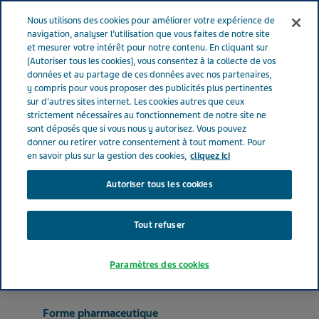
FRANCE
Menu
Nous utilisons des cookies pour améliorer votre expérience de
navigation, analyser l’utilisation que vous faites de notre site
et mesurer votre intérêt pour notre contenu. En cliquant sur
France
Nos Produits
FENOFIBRATE TEVA SANTE® 200 mg (bte
[Autoriser tous les cookies], vous consentez à la collecte de vos
données et au partage de ces données avec nos partenaires,
de 90)
y compris pour vous proposer des publicités plus pertinentes
sur d'autres sites internet. Les cookies autres que ceux
strictement nécessaires au fonctionnement de notre site ne
FENOFIBRATE TEVA
sont déposés que si vous nous y autorisez. Vous pouvez
donner ou retirer votre consentement à tout moment. Pour
SANTE® 200 mg (bte de
en savoir plus sur la gestion des cookies,
cliquez ici
Autoriser tous les cookies
90)
Tout refuser
HYPOLIPIDÉMIANTS
FENOFIBRATE
Paramètres des cookies
Forme pharmaceutique