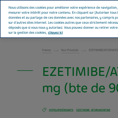
Aller sur Tevapharm
Nous utilisons des cookies pour améliorer votre expérience de navigation, a
mesurer votre intérêt pour notre contenu. En cliquant sur [Autoriser tous l
données et au partage de ces données avec nos partenaires, y compris po
sur d'autres sites internet. Les cookies autres que ceux strictement néces
déposés que si vous nous y autorisez. Vous pouvez donner ou retirer votr
sur la gestion des cookies,
cliquez ici
FRANCE
France
Nos Produits
EZETIMIBE/ATORVASTA
EZETIMIBE/A
mg (bte de 9
HYPOLIPIDÉMIANTS
EZETIMIBE, ATORVASTATINE