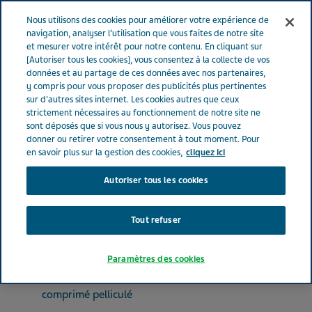
FRANCE
Menu
Nous utilisons des cookies pour améliorer votre expérience de
navigation, analyser l’utilisation que vous faites de notre site
et mesurer votre intérêt pour notre contenu. En cliquant sur
France
Nos Produits
ERLOTINIB TEVA FRANCE® 100 mg (bte
[Autoriser tous les cookies], vous consentez à la collecte de vos
données et au partage de ces données avec nos partenaires,
de 30)
y compris pour vous proposer des publicités plus pertinentes
sur d'autres sites internet. Les cookies autres que ceux
strictement nécessaires au fonctionnement de notre site ne
ERLOTINIB TEVA FRANCE®
sont déposés que si vous nous y autorisez. Vous pouvez
donner ou retirer votre consentement à tout moment. Pour
100 mg (bte de 30)
en savoir plus sur la gestion des cookies,
cliquez ici
Autoriser tous les cookies
ANTINÉOPLASIQUES
ERLOTINIB
Tout refuser
Paramètres des cookies
Forme pharmaceutique
comprimé pelliculé