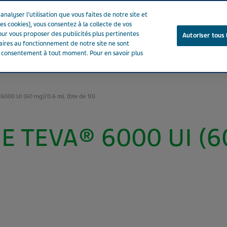
nalyser l’utilisation que vous faites de notre site et
es cookies], vous consentez à la collecte de vos
ur vous proposer des publicités plus pertinentes
Autoriser tous 
saires au fonctionnement de notre site ne sont
e consentement à tout moment. Pour en savoir plus
Notre entreprise
Votre santé
Notre engagement
000 UI (60 mg)/0.6 mL (bte de 10)
 TEVA® 6000 UI (6