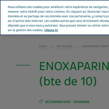
Aller sur Tevapharm
Nous utilisons des cookies pour améliorer votre expérience de navigation, a
mesurer votre intérêt pour notre contenu. En cliquant sur [Autoriser tous l
données et au partage de ces données avec nos partenaires, y compris po
sur d'autres sites internet. Les cookies autres que ceux strictement néces
déposés que si vous nous y autorisez. Vous pouvez donner ou retirer votr
sur la gestion des cookies,
cliquez ici
FRANCE
France
Nos Produits
ENOXAPARINE TEVA® 6
ENOXAPARINE
(bte de 10)
ANTITHROMBOTIQUES
ENOXAPARINE