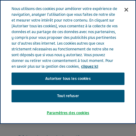
FRANCE
Menu
Nous utilisons des cookies pour améliorer votre expérience de
navigation, analyser l’utilisation que vous faites de notre site
et mesurer votre intérêt pour notre contenu. En cliquant sur
France
Nos Produits
EBILFUMIN® 75 mg (bte de 10)
[Autoriser tous les cookies], vous consentez à la collecte de vos
données et au partage de ces données avec nos partenaires,
y compris pour vous proposer des publicités plus pertinentes
sur d'autres sites internet. Les cookies autres que ceux
EBILFUMIN® 75 mg (bte de
strictement nécessaires au fonctionnement de notre site ne
sont déposés que si vous nous y autorisez. Vous pouvez
10)
donner ou retirer votre consentement à tout moment. Pour
en savoir plus sur la gestion des cookies,
cliquez ici
Autoriser tous les cookies
ANTIVIRAUX À USAGE SYSTÉMIQUE
OSELTAMIVIR
Tout refuser
Forme pharmaceutique
Paramètres des cookies
gélule