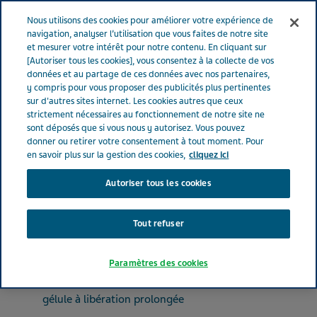
FRANCE
Menu
Nous utilisons des cookies pour améliorer votre expérience de
navigation, analyser l’utilisation que vous faites de notre site
et mesurer votre intérêt pour notre contenu. En cliquant sur
France
Nos Produits
DILTIAZEM TEVA SANTE LP® 300 mg (bte
[Autoriser tous les cookies], vous consentez à la collecte de vos
données et au partage de ces données avec nos partenaires,
de 84)
y compris pour vous proposer des publicités plus pertinentes
sur d'autres sites internet. Les cookies autres que ceux
strictement nécessaires au fonctionnement de notre site ne
DILTIAZEM TEVA SANTE
sont déposés que si vous nous y autorisez. Vous pouvez
donner ou retirer votre consentement à tout moment. Pour
LP® 300 mg (bte de 84)
en savoir plus sur la gestion des cookies,
cliquez ici
Autoriser tous les cookies
INHIBITEURS CALCIQUES
DILTIAZEM CHLORHYDRATE
Tout refuser
Paramètres des cookies
Forme pharmaceutique
gélule à libération prolongée