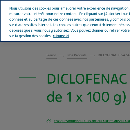
Aller sur Tevapharm
Nous utilisons des cookies pour améliorer votre expérience de navigation, a
mesurer votre intérêt pour notre contenu. En cliquant sur [Autoriser tous l
données et au partage de ces données avec nos partenaires, y compris po
sur d'autres sites internet. Les cookies autres que ceux strictement néces
déposés que si vous nous y autorisez. Vous pouvez donner ou retirer votr
sur la gestion des cookies,
cliquez ici
FRANCE
France
Nos Produits
DICLOFENAC TEVA SAN
DICLOFENAC 
de 1 x 100 g)
TOPIQUES POUR DOULEURS ARTICULAIRE ET MUSCULAIR