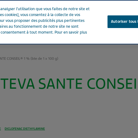
nalyser l’utilisation que vous faites de notre site et
es cookies], vous consentez à la collecte de vos
ur vous proposer des publicités plus pertinentes
Autoriser tous 
saires au fonctionnement de notre site ne sont
e consentement à tout moment. Pour en savoir plus
Notre entreprise
Votre santé
Notre engagement
TE CONSEIL® 1 % (bte de 1 x 100 g)
TEVA SANTE CONSEIL
E
DICLOFENAC DIETHYLAMINE