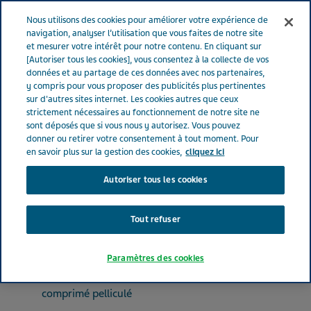
FRANCE
Menu
Nous utilisons des cookies pour améliorer votre expérience de
navigation, analyser l’utilisation que vous faites de notre site
et mesurer votre intérêt pour notre contenu. En cliquant sur
France
Nos Produits
DEFERASIROX TEVA® 90 mg (bte de 30 x
[Autoriser tous les cookies], vous consentez à la collecte de vos
données et au partage de ces données avec nos partenaires,
1)
y compris pour vous proposer des publicités plus pertinentes
sur d'autres sites internet. Les cookies autres que ceux
strictement nécessaires au fonctionnement de notre site ne
DEFERASIROX TEVA® 90
sont déposés que si vous nous y autorisez. Vous pouvez
donner ou retirer votre consentement à tout moment. Pour
mg (bte de 30 x 1)
en savoir plus sur la gestion des cookies,
cliquez ici
Autoriser tous les cookies
TOUS AUTRES MÉDICAMENTS
DEFERASIROX
Tout refuser
Paramètres des cookies
Forme pharmaceutique
comprimé pelliculé