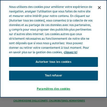
FRANCE
Menu
Nous utilisons des cookies pour améliorer votre expérience de
navigation, analyser l’utilisation que vous faites de notre site
et mesurer votre intérêt pour notre contenu. En cliquant sur
France
Nos Produits
CHLORHEXIDINE CHLOROBUTANOL
[Autoriser tous les cookies], vous consentez à la collecte de vos
données et au partage de ces données avec nos partenaires,
TEVA® 0.5 ml-0.5 g pour 100 ml (bte de 1 x 90 ml)
y compris pour vous proposer des publicités plus pertinentes
sur d'autres sites internet. Les cookies autres que ceux
strictement nécessaires au fonctionnement de notre site ne
CHLORHEXIDINE
sont déposés que si vous nous y autorisez. Vous pouvez
donner ou retirer votre consentement à tout moment. Pour
CHLOROBUTANOL TEVA®
en savoir plus sur la gestion des cookies,
cliquez ici
Autoriser tous les cookies
0.5 ml-0.5 g pour 100 ml
(bte de 1 x 90 ml)
Tout refuser
Paramètres des cookies
PRÉPARATIONS STOMATOLOGIQUES
CHLORHEXIDINE DIGLUCONATE, CHLOROBUTANOL HEMIHYDRATE