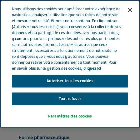
FRANCE
Menu
Nous utilisons des cookies pour améliorer votre expérience de
navigation, analyser l’utilisation que vous faites de notre site
et mesurer votre intérêt pour notre contenu. En cliquant sur
France
Nos Produits
CARBOXYMALTOSE FERRIQUE TEVA® 50
[Autoriser tous les cookies], vous consentez à la collecte de vos
données et au partage de ces données avec nos partenaires,
mg/ml (bte de 1 x 20 mL)
y compris pour vous proposer des publicités plus pertinentes
sur d'autres sites internet. Les cookies autres que ceux
strictement nécessaires au fonctionnement de notre site ne
CARBOXYMALTOSE
sont déposés que si vous nous y autorisez. Vous pouvez
donner ou retirer votre consentement à tout moment. Pour
FERRIQUE TEVA® 50 mg/ml
en savoir plus sur la gestion des cookies,
cliquez ici
Autoriser tous les cookies
(bte de 1 x 20 mL)
Tout refuser
PRÉPARATIONS ANTI-ANÉMIQUES
CARBOXYMALTOSE FERRIQUE
Paramètres des cookies
Forme pharmaceutique