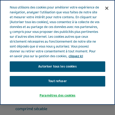
FRANCE
Menu
Nous utilisons des cookies pour améliorer votre expérience de
navigation, analyser l’utilisation que vous faites de notre site
et mesurer votre intérêt pour notre contenu. En cliquant sur
France
Nos Produits
CANDESARTAN TEVA® 4 mg (bte de 30)
[Autoriser tous les cookies], vous consentez à la collecte de vos
données et au partage de ces données avec nos partenaires,
y compris pour vous proposer des publicités plus pertinentes
sur d'autres sites internet. Les cookies autres que ceux
CANDESARTAN TEVA® 4
strictement nécessaires au fonctionnement de notre site ne
sont déposés que si vous nous y autorisez. Vous pouvez
mg (bte de 30)
donner ou retirer votre consentement à tout moment. Pour
en savoir plus sur la gestion des cookies,
cliquez ici
Autoriser tous les cookies
MÉDICAMENTS AGISSANT SUR LE SYSTÈME RÉNINE-ANGIOTENSINE
CANDESARTAN CILEXETIL
Tout refuser
Paramètres des cookies
Forme pharmaceutique
comprimé sécable