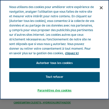
FRANCE
Menu
Nous utilisons des cookies pour améliorer votre expérience de
navigation, analyser l’utilisation que vous faites de notre site
et mesurer votre intérêt pour notre contenu. En cliquant sur
France
Nos Produits
CANDESARTAN HYDROCHLOROTHIAZIDE
[Autoriser tous les cookies], vous consentez à la collecte de vos
données et au partage de ces données avec nos partenaires,
TEVA SANTE® 8 mg-12.5 mg (bte de 90)
y compris pour vous proposer des publicités plus pertinentes
sur d'autres sites internet. Les cookies autres que ceux
strictement nécessaires au fonctionnement de notre site ne
CANDESARTAN
sont déposés que si vous nous y autorisez. Vous pouvez
donner ou retirer votre consentement à tout moment. Pour
HYDROCHLOROTHIAZIDE
en savoir plus sur la gestion des cookies,
cliquez ici
Autoriser tous les cookies
TEVA SANTE® 8 mg-12.5 mg
(bte de 90)
Tout refuser
Paramètres des cookies
MÉDICAMENTS AGISSANT SUR LE SYSTÈME RÉNINE-ANGIOTENSINE
CANDESARTAN CILEXETIL, HYDROCHLOROTHIAZIDE