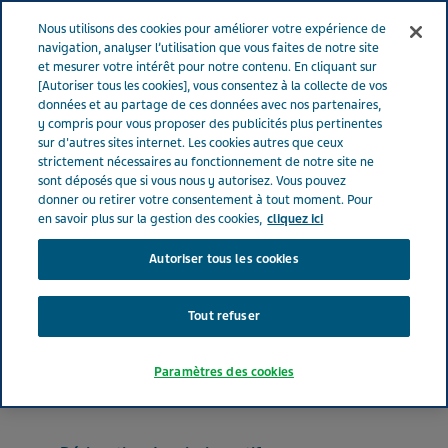
FRANCE
Menu
Nous utilisons des cookies pour améliorer votre expérience de
navigation, analyser l’utilisation que vous faites de notre site
et mesurer votre intérêt pour notre contenu. En cliquant sur
France
Nos Produits
AXITINIB TEVA® 3 mg (bte de 56 x 1)
[Autoriser tous les cookies], vous consentez à la collecte de vos
données et au partage de ces données avec nos partenaires,
y compris pour vous proposer des publicités plus pertinentes
sur d'autres sites internet. Les cookies autres que ceux
AXITINIB TEVA® 3 mg (bte
strictement nécessaires au fonctionnement de notre site ne
sont déposés que si vous nous y autorisez. Vous pouvez
de 56 x 1)
donner ou retirer votre consentement à tout moment. Pour
en savoir plus sur la gestion des cookies,
cliquez ici
Autoriser tous les cookies
ANTINÉOPLASIQUES
AXITINIB
Tout refuser
Forme pharmaceutique
Paramètres des cookies
comprimé pelliculé