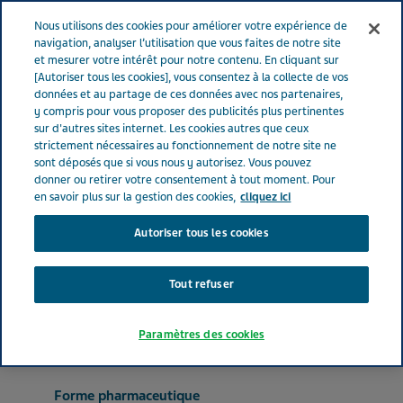
FRANCE
Menu
Nous utilisons des cookies pour améliorer votre expérience de
navigation, analyser l’utilisation que vous faites de notre site
et mesurer votre intérêt pour notre contenu. En cliquant sur
France
Nos Produits
AMOXICILLINE TEVA SANTE® 500 mg-5
[Autoriser tous les cookies], vous consentez à la collecte de vos
données et au partage de ces données avec nos partenaires,
ml (bte de 1)
y compris pour vous proposer des publicités plus pertinentes
sur d'autres sites internet. Les cookies autres que ceux
strictement nécessaires au fonctionnement de notre site ne
AMOXICILLINE TEVA
sont déposés que si vous nous y autorisez. Vous pouvez
donner ou retirer votre consentement à tout moment. Pour
SANTE® 500 mg-5 ml (bte
en savoir plus sur la gestion des cookies,
cliquez ici
Autoriser tous les cookies
de 1)
Tout refuser
ANTIBACTÉRIENS À USAGE SYSTÉMIQUE
AMOXICILLINE TRIHYDRATEE
Paramètres des cookies
Forme pharmaceutique