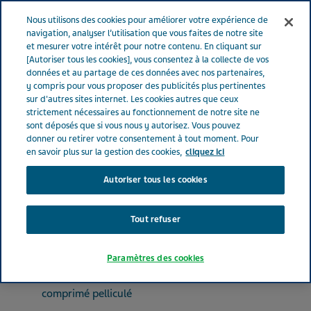
FRANCE
Menu
Nous utilisons des cookies pour améliorer votre expérience de
navigation, analyser l’utilisation que vous faites de notre site
et mesurer votre intérêt pour notre contenu. En cliquant sur
France
Nos Produits
ALMOTRIPTAN TEVA® 12.5 mg (bte de
[Autoriser tous les cookies], vous consentez à la collecte de vos
données et au partage de ces données avec nos partenaires,
12)
y compris pour vous proposer des publicités plus pertinentes
sur d'autres sites internet. Les cookies autres que ceux
strictement nécessaires au fonctionnement de notre site ne
ALMOTRIPTAN TEVA® 12.5
sont déposés que si vous nous y autorisez. Vous pouvez
donner ou retirer votre consentement à tout moment. Pour
mg (bte de 12)
en savoir plus sur la gestion des cookies,
cliquez ici
Autoriser tous les cookies
ANALGÉSIQUES
ALMOTRIPTAN
Tout refuser
Paramètres des cookies
Forme pharmaceutique
comprimé pelliculé