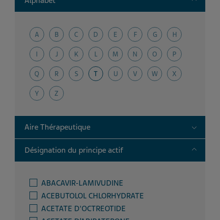
Alphabet
A
B
C
D
E
F
G
H
I
J
K
L
M
N
O
P
Q
R
S
T
U
V
W
X
Y
Z
Toggle
Aire Thérapeutique
Toggle
Désignation du principe actif
ABACAVIR-LAMIVUDINE
ACEBUTOLOL CHLORHYDRATE
ACETATE D'OCTREOTIDE