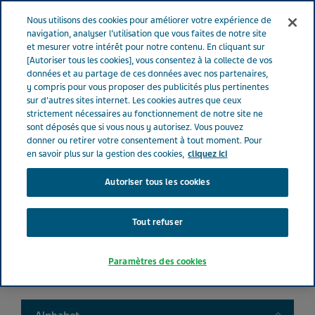
FRANCE
Menu
Nous utilisons des cookies pour améliorer votre expérience de
navigation, analyser l’utilisation que vous faites de notre site
et mesurer votre intérêt pour notre contenu. En cliquant sur
France
Nos Produits
Product catalog
[Autoriser tous les cookies], vous consentez à la collecte de vos
données et au partage de ces données avec nos partenaires,
y compris pour vous proposer des publicités plus pertinentes
sur d'autres sites internet. Les cookies autres que ceux
Liste de nos médicaments
strictement nécessaires au fonctionnement de notre site ne
sont déposés que si vous nous y autorisez. Vous pouvez
donner ou retirer votre consentement à tout moment. Pour
en savoir plus sur la gestion des cookies,
cliquez ici
Autoriser tous les cookies
Search
Tout refuser
Filtres
Paramètres des cookies
Filtres clairs
Toggle