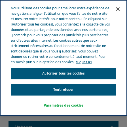
FRANCE
Menu
Nous utilisons des cookies pour améliorer votre expérience de
navigation, analyser l’utilisation que vous faites de notre site
et mesurer votre intérêt pour notre contenu. En cliquant sur
France
Nos Produits
Product catalog
[Autoriser tous les cookies], vous consentez à la collecte de vos
données et au partage de ces données avec nos partenaires,
y compris pour vous proposer des publicités plus pertinentes
sur d'autres sites internet. Les cookies autres que ceux
Liste de nos médicaments
strictement nécessaires au fonctionnement de notre site ne
sont déposés que si vous nous y autorisez. Vous pouvez
donner ou retirer votre consentement à tout moment. Pour
en savoir plus sur la gestion des cookies,
cliquez ici
Autoriser tous les cookies
Search
Tout refuser
Filtres
Paramètres des cookies
Filtres clairs
Toggle