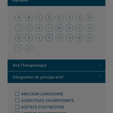
Alphabet
A
B
C
D
E
F
G
H
I
J
K
L
M
N
O
P
Q
R
S
T
U
V
W
X
Y
Z
Toggle
Aire Thérapeutique
Toggle
Désignation du principe actif
ABACAVIR-LAMIVUDINE
ACEBUTOLOL CHLORHYDRATE
ACETATE D'OCTREOTIDE