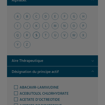
Alphabet
A
B
C
D
E
F
G
H
I
J
K
L
M
N
O
P
Q
R
S
T
U
V
W
X
Y
Z
Toggle
Aire Thérapeutique
Toggle
Désignation du principe actif
ABACAVIR-LAMIVUDINE
ACEBUTOLOL CHLORHYDRATE
ACETATE D'OCTREOTIDE