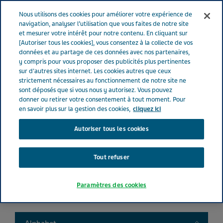
FRANCE
Menu
Nous utilisons des cookies pour améliorer votre expérience de
navigation, analyser l’utilisation que vous faites de notre site
et mesurer votre intérêt pour notre contenu. En cliquant sur
France
Nos Produits
Product catalog
[Autoriser tous les cookies], vous consentez à la collecte de vos
données et au partage de ces données avec nos partenaires,
y compris pour vous proposer des publicités plus pertinentes
sur d'autres sites internet. Les cookies autres que ceux
Liste de nos médicaments
strictement nécessaires au fonctionnement de notre site ne
sont déposés que si vous nous y autorisez. Vous pouvez
donner ou retirer votre consentement à tout moment. Pour
en savoir plus sur la gestion des cookies,
cliquez ici
Autoriser tous les cookies
Search
Tout refuser
Filtres
Paramètres des cookies
Filtres clairs
Toggle