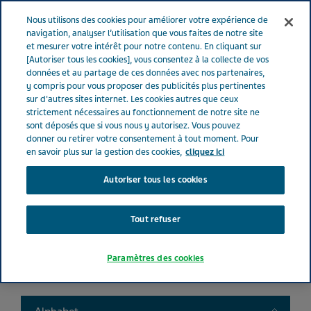
FRANCE
Menu
Nous utilisons des cookies pour améliorer votre expérience de
navigation, analyser l’utilisation que vous faites de notre site
et mesurer votre intérêt pour notre contenu. En cliquant sur
France
Nos Produits
Product catalog
[Autoriser tous les cookies], vous consentez à la collecte de vos
données et au partage de ces données avec nos partenaires,
y compris pour vous proposer des publicités plus pertinentes
sur d'autres sites internet. Les cookies autres que ceux
Liste de nos médicaments
strictement nécessaires au fonctionnement de notre site ne
sont déposés que si vous nous y autorisez. Vous pouvez
donner ou retirer votre consentement à tout moment. Pour
en savoir plus sur la gestion des cookies,
cliquez ici
Autoriser tous les cookies
Search
Tout refuser
Filtres
Paramètres des cookies
Filtres clairs
Toggle