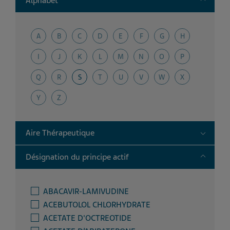
Alphabet
A
B
C
D
E
F
G
H
I
J
K
L
M
N
O
P
Q
R
S
T
U
V
W
X
Y
Z
Toggle
Aire Thérapeutique
Toggle
Désignation du principe actif
ABACAVIR-LAMIVUDINE
ACEBUTOLOL CHLORHYDRATE
ACETATE D'OCTREOTIDE