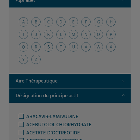
Alphabet
A
B
C
D
E
F
G
H
I
J
K
L
M
N
O
P
Q
R
S
T
U
V
W
X
Y
Z
Toggle
Aire Thérapeutique
Toggle
Désignation du principe actif
ABACAVIR-LAMIVUDINE
ACEBUTOLOL CHLORHYDRATE
ACETATE D'OCTREOTIDE