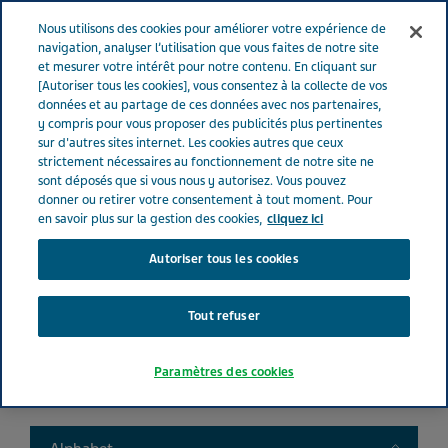
FRANCE
Menu
Nous utilisons des cookies pour améliorer votre expérience de
navigation, analyser l’utilisation que vous faites de notre site
et mesurer votre intérêt pour notre contenu. En cliquant sur
France
Nos Produits
Product catalog
[Autoriser tous les cookies], vous consentez à la collecte de vos
données et au partage de ces données avec nos partenaires,
y compris pour vous proposer des publicités plus pertinentes
sur d'autres sites internet. Les cookies autres que ceux
Liste de nos médicaments
strictement nécessaires au fonctionnement de notre site ne
sont déposés que si vous nous y autorisez. Vous pouvez
donner ou retirer votre consentement à tout moment. Pour
en savoir plus sur la gestion des cookies,
cliquez ici
Autoriser tous les cookies
Search
Tout refuser
Filtres
Paramètres des cookies
Filtres clairs
Toggle