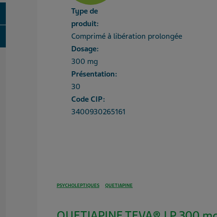
Type de
oggle
produit:
oggle
Comprimé à libération prolongée
Dosage:
300 mg
Présentation:
30
Code CIP:
3400930265161
PSYCHOLEPTIQUES
QUETIAPINE
QUETIAPINE TEVA® LP 300 mg