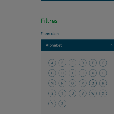
Filtres
Filtres clairs
T
Alphabet
A
B
C
D
E
F
G
H
I
J
K
L
M
N
O
P
Q
R
S
T
U
V
W
X
Y
Z