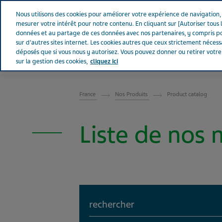
Aller sur Tevapharm
Nous utilisons des cookies pour améliorer votre expérience de navigation, a
mesurer votre intérêt pour notre contenu. En cliquant sur [Autoriser tous l
données et au partage de ces données avec nos partenaires, y compris po
sur d'autres sites internet. Les cookies autres que ceux strictement néces
déposés que si vous nous y autorisez. Vous pouvez donner ou retirer votr
sur la gestion des cookies,
cliquez ici
FRANCE
France
Nos Produits
Product catalog
Liste de nos
Search