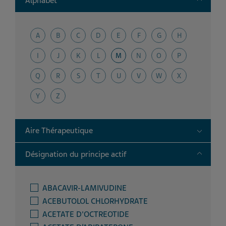
Alphabet
A
B
C
D
E
F
G
H
I
J
K
L
M
N
O
P
Q
R
S
T
U
V
W
X
Y
Z
Toggle
Aire Thérapeutique
Toggle
Désignation du principe actif
ABACAVIR-LAMIVUDINE
ACEBUTOLOL CHLORHYDRATE
ACETATE D'OCTREOTIDE