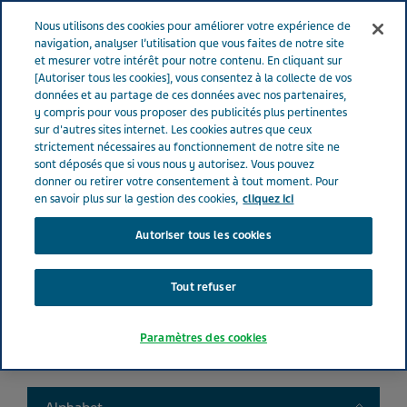
FRANCE
Menu
Nous utilisons des cookies pour améliorer votre expérience de
navigation, analyser l’utilisation que vous faites de notre site
et mesurer votre intérêt pour notre contenu. En cliquant sur
France
Nos Produits
Product catalog
[Autoriser tous les cookies], vous consentez à la collecte de vos
données et au partage de ces données avec nos partenaires,
y compris pour vous proposer des publicités plus pertinentes
sur d'autres sites internet. Les cookies autres que ceux
Liste de nos médicaments
strictement nécessaires au fonctionnement de notre site ne
sont déposés que si vous nous y autorisez. Vous pouvez
donner ou retirer votre consentement à tout moment. Pour
en savoir plus sur la gestion des cookies,
cliquez ici
Autoriser tous les cookies
Search
Tout refuser
Filtres
Paramètres des cookies
Filtres clairs
Toggle