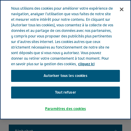
FRANCE
Menu
Nous utilisons des cookies pour améliorer votre expérience de
navigation, analyser l’utilisation que vous faites de notre site
et mesurer votre intérêt pour notre contenu. En cliquant sur
France
Nos Produits
Product catalog
[Autoriser tous les cookies], vous consentez à la collecte de vos
données et au partage de ces données avec nos partenaires,
y compris pour vous proposer des publicités plus pertinentes
sur d'autres sites internet. Les cookies autres que ceux
Liste de nos médicaments
strictement nécessaires au fonctionnement de notre site ne
sont déposés que si vous nous y autorisez. Vous pouvez
donner ou retirer votre consentement à tout moment. Pour
en savoir plus sur la gestion des cookies,
cliquez ici
Autoriser tous les cookies
Search
Tout refuser
Filtres
Paramètres des cookies
Filtres clairs
Toggle