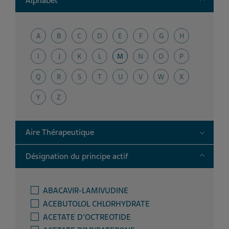
Alphabet
A
B
C
D
E
F
G
H
I
J
K
L
M
N
O
P
Q
R
S
T
U
V
W
X
Y
Z
Toggle
Aire Thérapeutique
Toggle
Désignation du principe actif
ABACAVIR-LAMIVUDINE
ACEBUTOLOL CHLORHYDRATE
ACETATE D'OCTREOTIDE