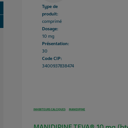
Type de
oggle
produit:
oggle
comprimé
Dosage:
10 mg
Présentation:
30
Code CIP:
3400937838474
INHIBITEURS CALCIQUES
MANIDIPINE
MANIDIPINE TEVA® 10 mg (bt