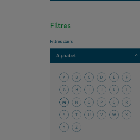
Filtres
Filtres clairs
T
Alphabet
A
B
C
D
E
F
G
H
I
J
K
L
M
N
O
P
Q
R
S
T
U
V
W
X
Y
Z