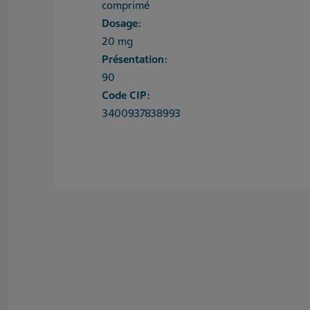
comprimé
Dosage:
20 mg
Présentation:
90
Code CIP:
3400937838993