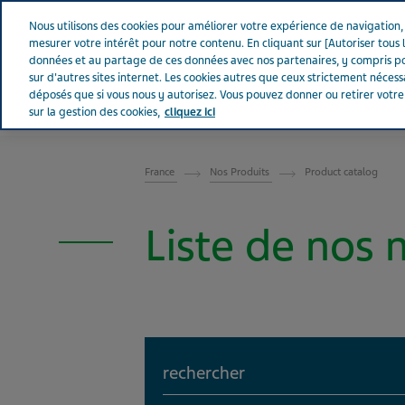
Aller sur Tevapharm
Nous utilisons des cookies pour améliorer votre expérience de navigation, a
mesurer votre intérêt pour notre contenu. En cliquant sur [Autoriser tous l
données et au partage de ces données avec nos partenaires, y compris po
sur d'autres sites internet. Les cookies autres que ceux strictement néces
déposés que si vous nous y autorisez. Vous pouvez donner ou retirer votr
sur la gestion des cookies,
cliquez ici
FRANCE
France
Nos Produits
Product catalog
Liste de nos
Search