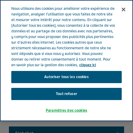
FRANCE
Menu
Nous utilisons des cookies pour améliorer votre expérience de
navigation, analyser l’utilisation que vous faites de notre site
et mesurer votre intérêt pour notre contenu. En cliquant sur
France
Nos Produits
Product catalog
[Autoriser tous les cookies], vous consentez à la collecte de vos
données et au partage de ces données avec nos partenaires,
y compris pour vous proposer des publicités plus pertinentes
sur d'autres sites internet. Les cookies autres que ceux
Liste de nos médicaments
strictement nécessaires au fonctionnement de notre site ne
sont déposés que si vous nous y autorisez. Vous pouvez
donner ou retirer votre consentement à tout moment. Pour
en savoir plus sur la gestion des cookies,
cliquez ici
Autoriser tous les cookies
Search
Tout refuser
Filtres
Paramètres des cookies
Filtres clairs
Toggle