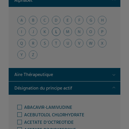
Alphabet
A
B
C
D
E
F
G
H
I
J
K
L
M
N
O
P
Q
R
S
T
U
V
W
X
Y
Z
Toggle
Aire Thérapeutique
Toggle
Désignation du principe actif
ABACAVIR-LAMIVUDINE
ACEBUTOLOL CHLORHYDRATE
ACETATE D'OCTREOTIDE