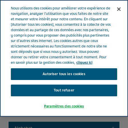
FRANCE
Menu
Nous utilisons des cookies pour améliorer votre expérience de
navigation, analyser l’utilisation que vous faites de notre site
et mesurer votre intérêt pour notre contenu. En cliquant sur
France
Nos Produits
Product catalog
[Autoriser tous les cookies], vous consentez à la collecte de vos
données et au partage de ces données avec nos partenaires,
y compris pour vous proposer des publicités plus pertinentes
sur d'autres sites internet. Les cookies autres que ceux
Liste de nos médicaments
strictement nécessaires au fonctionnement de notre site ne
sont déposés que si vous nous y autorisez. Vous pouvez
donner ou retirer votre consentement à tout moment. Pour
en savoir plus sur la gestion des cookies,
cliquez ici
Autoriser tous les cookies
Search
Tout refuser
Filtres
Paramètres des cookies
Filtres clairs
Toggle