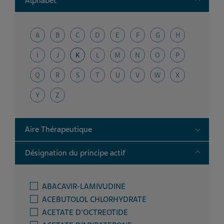
Alphabet
A
B
C
D
E
F
G
H
I
J
K
L
M
N
O
P
Q
R
S
T
U
V
W
X
Y
Z
Toggle
Aire Thérapeutique
Toggle
Désignation du principe actif
ABACAVIR-LAMIVUDINE
ACEBUTOLOL CHLORHYDRATE
ACETATE D'OCTREOTIDE