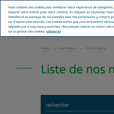
Aller sur Tevapharm
Nous utilisons des cookies pour améliorer votre expérience de navigation, a
mesurer votre intérêt pour notre contenu. En cliquant sur [Autoriser tous l
données et au partage de ces données avec nos partenaires, y compris po
sur d'autres sites internet. Les cookies autres que ceux strictement néces
déposés que si vous nous y autorisez. Vous pouvez donner ou retirer votr
sur la gestion des cookies,
cliquez ici
FRANCE
France
Nos Produits
Product catalog
Liste de nos
Search