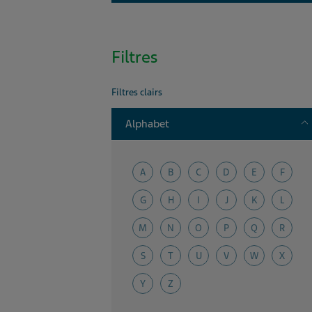
Filtres
Filtres clairs
T
Alphabet
A
B
C
D
E
F
G
H
I
J
K
L
M
N
O
P
Q
R
S
T
U
V
W
X
Y
Z