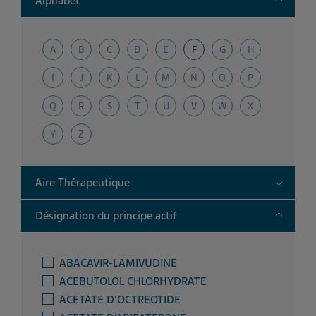
Alphabet
A
B
C
D
E
F
G
H
I
J
K
L
M
N
O
P
Q
R
S
T
U
V
W
X
Y
Z
Toggle
Aire Thérapeutique
Toggle
Désignation du principe actif
ABACAVIR-LAMIVUDINE
ACEBUTOLOL CHLORHYDRATE
ACETATE D'OCTREOTIDE