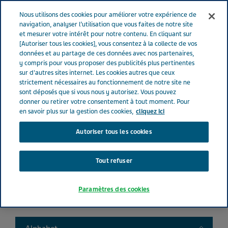
FRANCE
Menu
Nous utilisons des cookies pour améliorer votre expérience de
navigation, analyser l’utilisation que vous faites de notre site
et mesurer votre intérêt pour notre contenu. En cliquant sur
France
Nos Produits
Product catalog
[Autoriser tous les cookies], vous consentez à la collecte de vos
données et au partage de ces données avec nos partenaires,
y compris pour vous proposer des publicités plus pertinentes
sur d'autres sites internet. Les cookies autres que ceux
Liste de nos médicaments
strictement nécessaires au fonctionnement de notre site ne
sont déposés que si vous nous y autorisez. Vous pouvez
donner ou retirer votre consentement à tout moment. Pour
en savoir plus sur la gestion des cookies,
cliquez ici
Autoriser tous les cookies
Search
Tout refuser
Filtres
Paramètres des cookies
Filtres clairs
Toggle