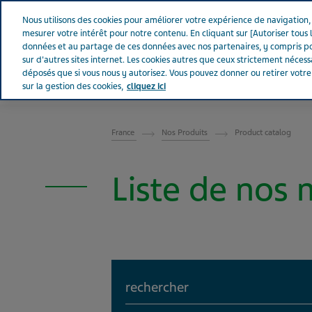
Aller sur Tevapharm
Nous utilisons des cookies pour améliorer votre expérience de navigation, a
mesurer votre intérêt pour notre contenu. En cliquant sur [Autoriser tous l
données et au partage de ces données avec nos partenaires, y compris po
sur d'autres sites internet. Les cookies autres que ceux strictement néces
déposés que si vous nous y autorisez. Vous pouvez donner ou retirer votr
sur la gestion des cookies,
cliquez ici
FRANCE
France
Nos Produits
Product catalog
Liste de nos
Search