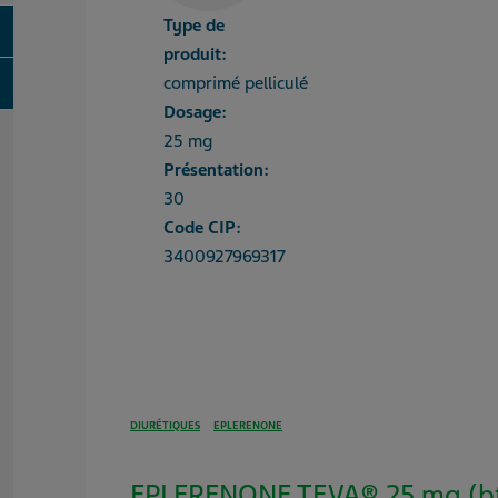
Type de
oggle
produit:
oggle
comprimé pelliculé
Dosage:
25 mg
Présentation:
30
Code CIP:
3400927969317
DIURÉTIQUES
EPLERENONE
EPLERENONE TEVA® 25 mg (bt