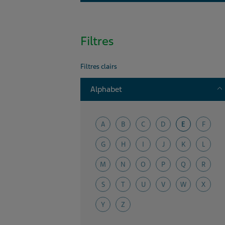
Filtres
Filtres clairs
T
Alphabet
A
B
C
D
E
F
G
H
I
J
K
L
M
N
O
P
Q
R
S
T
U
V
W
X
Y
Z