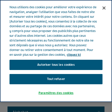
FRANCE
Menu
Nous utilisons des cookies pour améliorer votre expérience de
navigation, analyser l’utilisation que vous faites de notre site
et mesurer votre intérêt pour notre contenu. En cliquant sur
France
Nos Produits
Product catalog
[Autoriser tous les cookies], vous consentez à la collecte de vos
données et au partage de ces données avec nos partenaires,
y compris pour vous proposer des publicités plus pertinentes
sur d'autres sites internet. Les cookies autres que ceux
Liste de nos médicaments
strictement nécessaires au fonctionnement de notre site ne
sont déposés que si vous nous y autorisez. Vous pouvez
donner ou retirer votre consentement à tout moment. Pour
en savoir plus sur la gestion des cookies,
cliquez ici
Autoriser tous les cookies
Search
Tout refuser
Filtres
Paramètres des cookies
Filtres clairs
Toggle