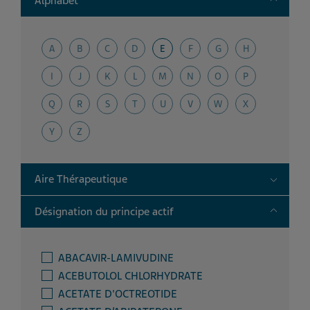
Alphabet
A
B
C
D
E
F
G
H
I
J
K
L
M
N
O
P
Q
R
S
T
U
V
W
X
Y
Z
Toggle
Aire Thérapeutique
Toggle
Désignation du principe actif
ABACAVIR-LAMIVUDINE
ACEBUTOLOL CHLORHYDRATE
ACETATE D'OCTREOTIDE