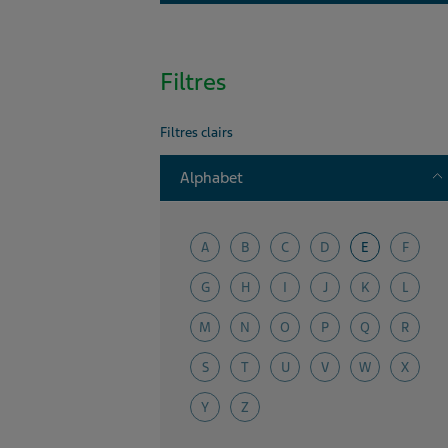
Filtres
Filtres clairs
T
Alphabet
A
B
C
D
E
F
G
H
I
J
K
L
M
N
O
P
Q
R
S
T
U
V
W
X
Y
Z