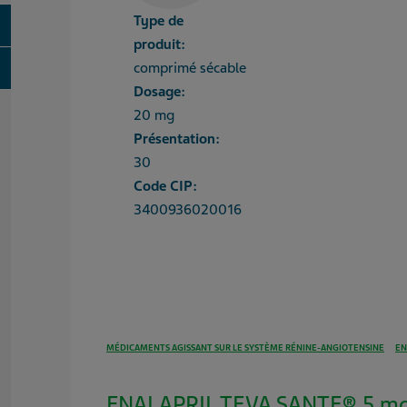
Type de
oggle
produit:
oggle
comprimé sécable
Dosage:
20 mg
Présentation:
30
Code CIP:
3400936020016
MÉDICAMENTS AGISSANT SUR LE SYSTÈME RÉNINE-ANGIOTENSINE
EN
ENALAPRIL TEVA SANTE® 5 mg