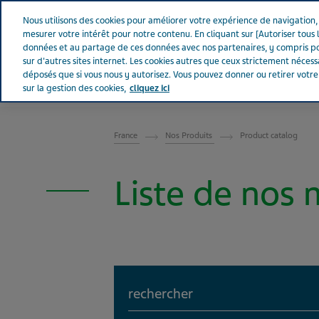
Aller sur Tevapharm
Nous utilisons des cookies pour améliorer votre expérience de navigation, a
mesurer votre intérêt pour notre contenu. En cliquant sur [Autoriser tous l
données et au partage de ces données avec nos partenaires, y compris po
sur d'autres sites internet. Les cookies autres que ceux strictement néces
déposés que si vous nous y autorisez. Vous pouvez donner ou retirer votr
sur la gestion des cookies,
cliquez ici
FRANCE
France
Nos Produits
Product catalog
Liste de nos
Search